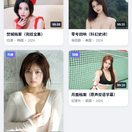
99:08
99:35
焚城档案（完结全集）
零号回响（科幻史诗）
动漫 · 韩国 · 2026
电视剧 · 美国 · 2026
热播
独播
99:20
月面档案（原声双语字幕）
纪录片 · 英国 · 2026