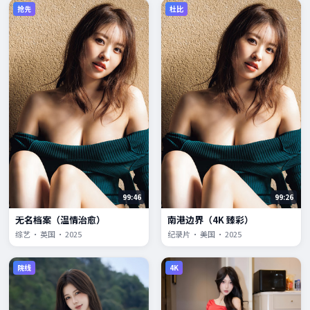
抢先
杜比
99:46
99:26
无名档案（温情治愈）
南港边界（4K 臻彩）
综艺 · 英国 · 2025
纪录片 · 美国 · 2025
院线
4K