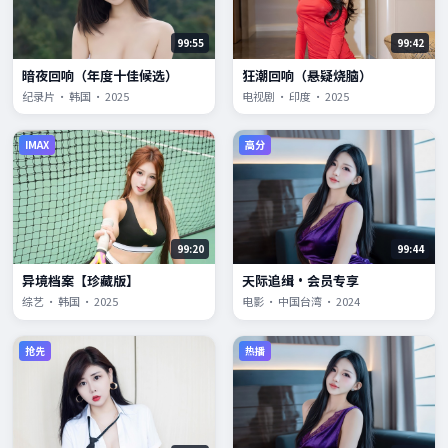
99:55
99:42
暗夜回响（年度十佳候选）
狂潮回响（悬疑烧脑）
纪录片 · 韩国 · 2025
电视剧 · 印度 · 2025
IMAX
高分
99:20
99:44
异境档案【珍藏版】
天际追缉·会员专享
综艺 · 韩国 · 2025
电影 · 中国台湾 · 2024
抢先
热播