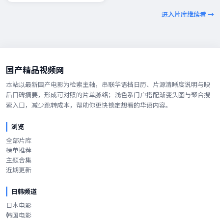
进入片库继续看 →
国产精品视频网
本站以最新国产电影为检索主轴，串联华语档日历、片源清晰度说明与映
后口碑摘要，形成可对照的片单脉络；浅色系门户搭配渐变头图与聚合搜
索入口，减少跳转成本，帮助你更快锁定想看的华语内容。
浏览
全部片库
榜单推荐
主题合集
近期更新
日韩频道
日本电影
韩国电影