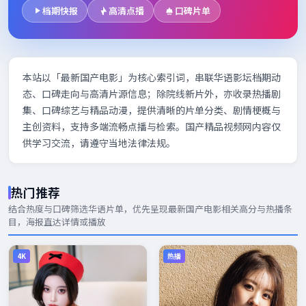
档期快报
高清点播
口碑片单
本站以「最新国产电影」为核心索引词，串联华语影坛档期动
态、口碑走向与高清片源信息；除院线新片外，亦收录热播剧
集、口碑综艺与精品动漫，提供清晰的片单分类、剧情梗概与
主创资料，支持多端流畅点播与检索。国产精品视频网内容仅
供学习交流，请遵守当地法律法规。
热门推荐
结合热度与口碑筛选华语片单，优先呈现
最新国产电影
相关高分与热播条
目，海报直达详情或播放
4K
热播