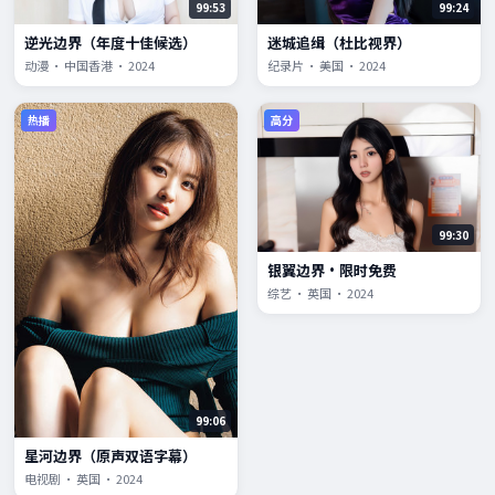
99:53
99:24
逆光边界（年度十佳候选）
迷城追缉（杜比视界）
动漫 · 中国香港 · 2024
纪录片 · 美国 · 2024
热播
高分
99:30
银翼边界·限时免费
综艺 · 英国 · 2024
99:06
星河边界（原声双语字幕）
电视剧 · 英国 · 2024