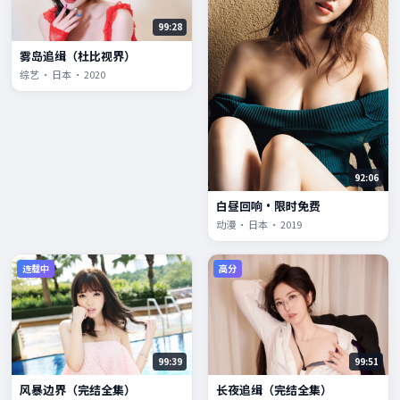
99:28
雾岛追缉（杜比视界）
综艺 · 日本 · 2020
92:06
白昼回响·限时免费
动漫 · 日本 · 2019
连载中
高分
99:39
99:51
风暴边界（完结全集）
长夜追缉（完结全集）