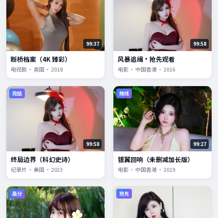
99:37
99:58
断桥档案（4K 臻彩）
风暴追缉·抢先观看
电视剧 · 英国 · 2018
电影 · 中国香港 · 2016
完结
院线
99:58
99:27
终局边界（科幻史诗）
银翼回响（未删减加长版）
纪录片 · 美国 · 2023
电影 · 中国香港 · 2019
高分
抢先