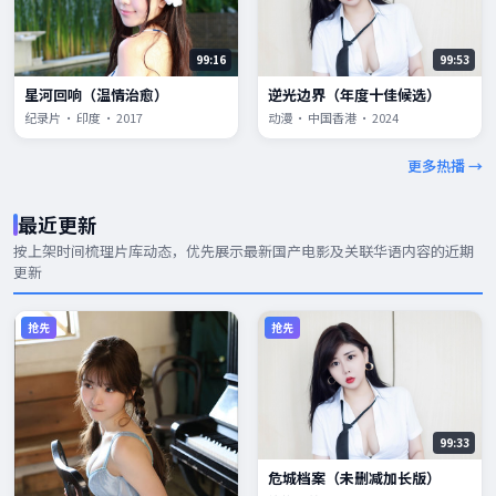
99:16
99:53
星河回响（温情治愈）
逆光边界（年度十佳候选）
纪录片 · 印度 · 2017
动漫 · 中国香港 · 2024
更多热播 →
最近更新
按上架时间梳理片库动态，优先展示
最新国产电影
及关联华语内容的近期
更新
抢先
抢先
99:33
危城档案（未删减加长版）