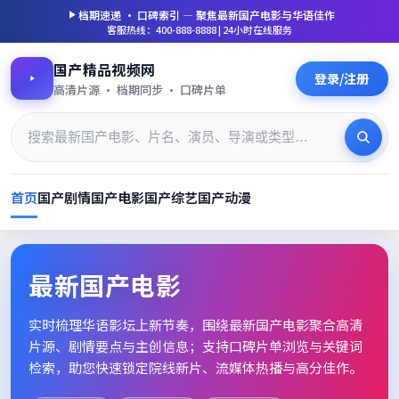
档期速递 · 口碑索引 — 聚焦
最新国产电影
与华语佳作
客服热线：400-888-8888 | 24小时在线服务
国产精品视频网
登录/注册
高清片源 · 档期同步 · 口碑片单
首页
国产剧情
国产电影
国产综艺
国产动漫
最新国产电影_高清片单档期速
最新国产电影
实时梳理华语影坛上新节奏，围绕
最新国产电影
聚合高清
片源、剧情要点与主创信息；支持口碑片单浏览与关键词
检索，助您快速锁定院线新片、流媒体热播与高分佳作。