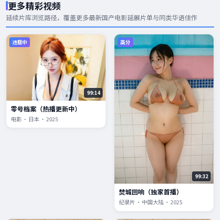
更多精彩视频
延续片库浏览路径，覆盖更多
最新国产电影
延展片单与同类华语佳作
连载中
高分
99:14
零号档案（热播更新中）
电影 · 日本 · 2025
99:32
焚城回响（独家首播）
纪录片 · 中国大陆 · 2025